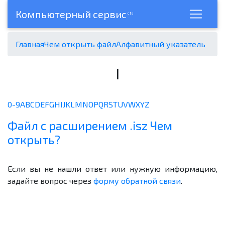
Компьютерный сервис
cts
Главная
Чем открыть файл
Алфавитный указатель
I
0-9
A
B
C
D
E
F
G
H
I
J
K
L
M
N
O
P
Q
R
S
T
U
V
W
X
Y
Z
Файл с расширением .isz Чем
открыть?
Если вы не нашли ответ или нужную информацию,
задайте вопрос через
форму обратной связи
.