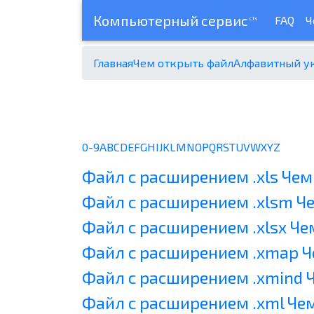
Компьютерный сервис
FAQ
Ч
cts
Главная
Чем открыть файл
Алфавитный у
0-9
A
B
C
D
E
F
G
H
I
J
K
L
M
N
O
P
Q
R
S
T
U
V
W
X
Y
Z
Файл с расширением .xls Чем
Файл с расширением .xlsm Ч
Файл с расширением .xlsx Че
Файл с расширением .xmap Ч
Файл с расширением .xmind 
Файл с расширением .xml Че