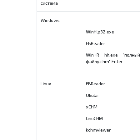
система
Windows
WinHlp32.exe
FBReader
Win+R hh.exe "полны
файлу.chm" Enter
Linux
FBReader
Okular
xCHM
GnoCHM
kchmviewer