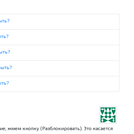
ыть?
ыть?
ыть?
рыть?
ыть?
ие, жмем кнопку (Разблокировать). Это касается