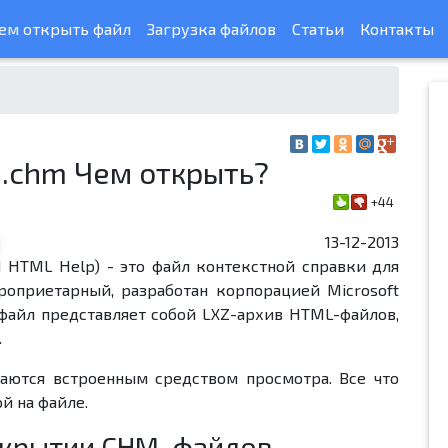
ем открыть файл
Загрузка файлов
Статьи
Контакты
.chm Чем открыть?
+44
13-12-2013
 HTML Help) - это файл контекстной справки для
оприетарный, разработан корпорацией Microsoft
-файл представляет собой LXZ-архив HTML-файлов,
.
ются встроенным средством просмотра. Все что
й на файле.
ткрытии CHM-файлов