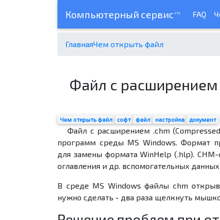
Компьютерный сервис
FAQ
Ч
cts
Главная
Чем открыть файл
Файл с расширением 
Чем открыть файл
софт
файл
настройка
документ
Файл с расширением .chm (Compressed
программ среды MS Windows. Формат пр
для замены формата WinHelp (.hlp). CHM
оглавления и др. вспомогательных данных
В среде MS Windows файлы chm открыва
нужно сделать - два раза щелкнуть мышко
Решение проблем при о