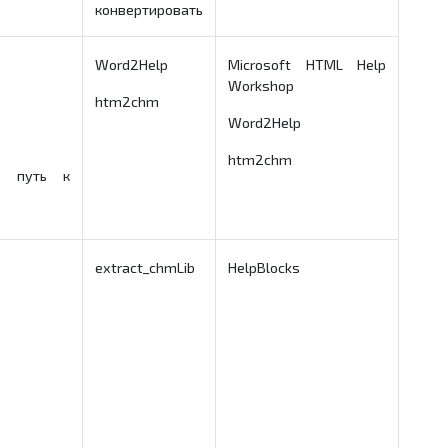
конвертировать
Word2Help
Microsoft HTML Help
Workshop
htm2chm
Word2Help
htm2chm
й путь к
extract_chmLib
HelpBlocks