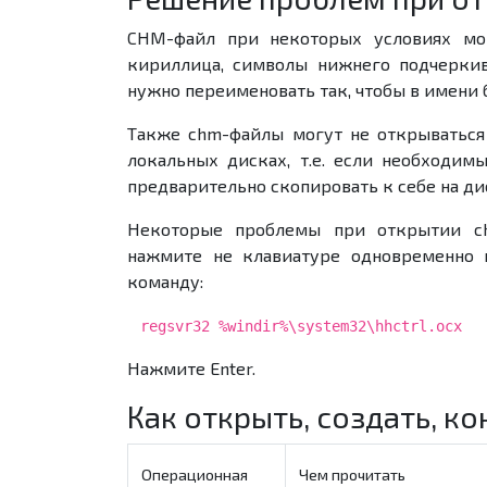
CHM-файл при некоторых условиях мож
кириллица, символы нижнего подчеркив
нужно переименовать так, чтобы в имени 
Также chm-файлы могут не открываться 
локальных дисках, т.е. если необходим
предварительно скопировать к себе на диск
Некоторые проблемы при открытии c
нажмите не клавиатуре одновременно 
команду:
regsvr32 %windir%\system32\hhctrl.ocx
Нажмите Enter.
Как открыть, создать, к
Операционная
Чем прочитать