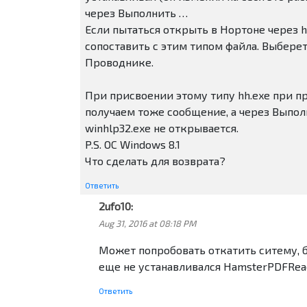
через Выполнить …
Если пытаться открыть в Нортоне через 
сопоставить с этим типом файла. Выбере
Проводнике.
При присвоении этому типу hh.exe при п
получаем тоже сообщение, а через Выполн
winhlp32.exe не открывается.
P.S. ОС Windows 8.1
Что сделать для возврата?
Ответить
2ufo10:
Aug 31, 2016 at 08:18 PM
Может попробовать откатить ситему, б
еще не устанавливался HamsterPDFRea
Ответить