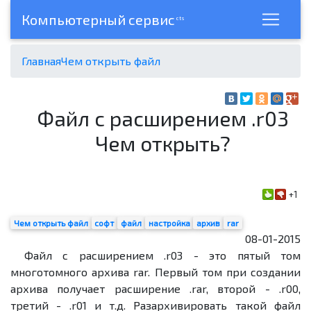
Компьютерный сервис
cts
Главная
Чем открыть файл
Файл с расширением .r03
Чем открыть?
+1
Чем открыть файл
софт
файл
настройка
архив
rar
08-01-2015
Файл с расширением .r03 - это пятый том
многотомного архива rar. Первый том при создании
архива получает расширение .rar, второй - .r00,
третий - .r01 и т.д. Разархивировать такой файл