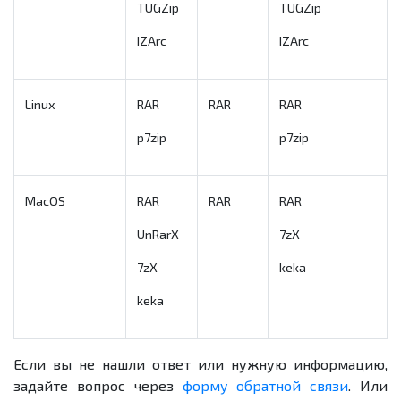
TUGZip
TUGZip
IZArc
IZArc
Linux
RAR
RAR
RAR
p7zip
p7zip
MacOS
RAR
RAR
RAR
UnRarX
7zX
7zX
keka
keka
Если вы не нашли ответ или нужную информацию,
задайте вопрос через
форму обратной связи
. Или