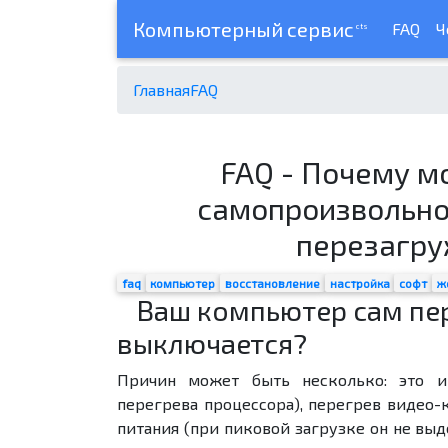
Компьютерный сервис
FAQ
Ч
cts
Главная
FAQ
FAQ - Почему м
самопроизвольно
перезагру
faq
компьютер
восстановление
настройка
софт
ж
Ваш компьютер сам пе
выключается?
Причин может быть несколько: это и
перегрева процессора), перегрев видео-
питания (при пиковой загрузке он не вы