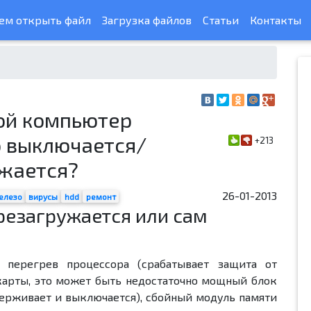
ем открыть файл
Загрузка файлов
Статьи
Контакты
ой компьютер
 выключается/
+213
жается?
26-01-2013
елезо
вирусы
hdd
ремонт
резагружается или сам
 перегрев процессора (срабатывает защита от
карты, это может быть недостаточно мощный блок
держивает и выключается), сбойный модуль памяти