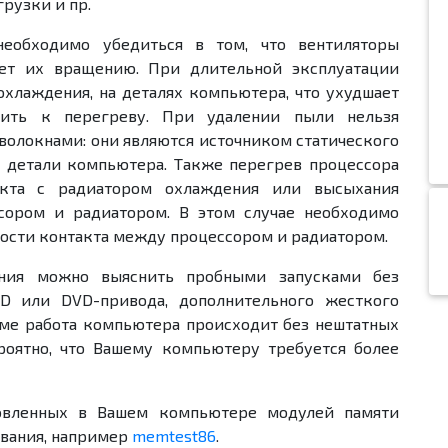
рузки и пр.
необходимо убедиться в том, что вентиляторы
ет их вращению. При длительной эксплуатации
хлаждения, на деталях компьютера, что ухудшает
ить к перегреву. При удалении пыли нельзя
волокнами: они являются источником статического
я детали компьютера. Также перегрев процессора
акта с радиатором охлаждения или высыхания
сором и радиатором. В этом случае необходимо
ности контакта между процессором и радиатором.
ания можно выяснить пробными запусками без
CD или DVD-привода, дополнительного жесткого
име работа компьютера происходит без нештатных
роятно, что Вашему компьютеру требуется более
новленных в Вашем компьютере модулей памяти
вания, например
memtest86
.