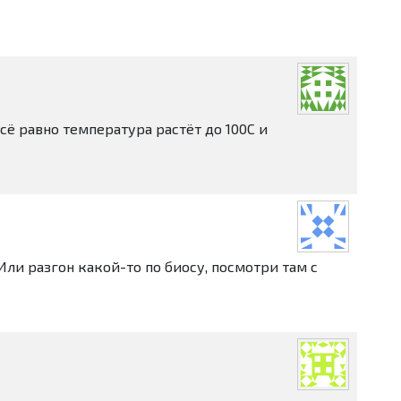
сё равно температура растёт до 100С и
Или разгон какой-то по биосу, посмотри там с