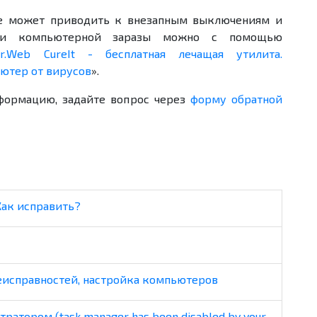
е может приводить к внезапным выключениям и
твии компьютерной заразы можно с помощью
r.Web CureIt - бесплатная лечащая утилита.
ютер от вирусов
».
формацию, задайте вопрос через
форму обратной
Как исправить?
неисправностей, настройка компьютеров
атором (task manager has been disabled by your