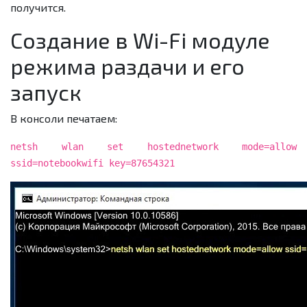
получится.
Создание в Wi-Fi модуле
режима раздачи и его
запуск
В консоли печатаем:
netsh wlan set hostednetwork mode=allow
ssid=notebookwifi key=87654321