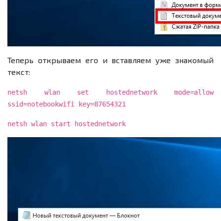
Теперь открываем его и вставляем уже знакомый
текст:
netsh wlan set hostednetwork mode=allow
ssid=notebookwifi key=87654321
netsh wlan start hostednetwork