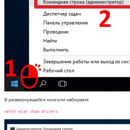
В развернувшейся консоли набираем:
netsh wlan show drivers